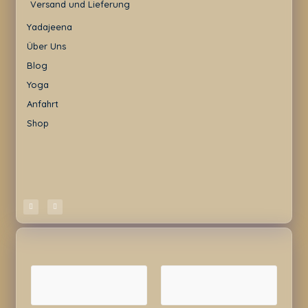
Versand und Lieferung
Yadajeena
Über Uns
Blog
Yoga
Anfahrt
Shop
N
a
m