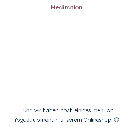
Meditation
Liebe ist das Gefühl, wenn du
etwas so sehr magst wie
deine Yogamatte.
…und wir haben noch einiges mehr an
Yogaequipment in unserem Onlineshop. 🙂