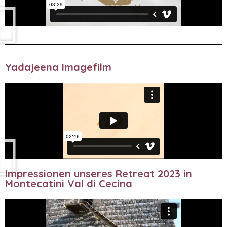
Yadajeena Imagefilm
Impressionen unseres Retreat 2023 in
Montecatini Val di Cecina