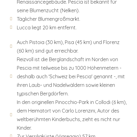
Renaissancegebäude. Pescia ist bekannt für
seine Blumenzucht (Nelken).
Täglicher Blumengroßmarkt.
Lucca liegt 20 km entfernt.
Auch Pistoia (30 km), Pisa (45 km) und Florenz
(60 km) sind gut erreichbar.
Reizvoll ist die Berglandschaft im Norden von
Pescia mit teilweise bis zu 1000 Höhenmetern -
deshalb auch 'Schweiz bei Pescia' genannt -, mit
ihren Laub- und Nadelwäldern sowie kleinen
typischen Bergdörfern.
In den originellen Pinocchio-Park in Collodi (6 km),
dem Heimatort von Carlo Lorenzini, Autor des
weltberühmten Kinderbuchs, zieht es nicht nur
Kinder.
Zur Versiliaküste (Viareggio) 57 km.