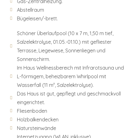
Gas-Zentralheizung.
Abstellraum
Bügeleisen/-brett.
Schöner Überlaufpool (10 x 7 m, 1,50 m tief,
Salzelektrolyse, 01.05.-01.10.) mit gefliester
Terrasse, Liegewiese, Sonnenliegen und
Sonnenschirm.
Im Haus Wellnessbereich mit Infrarotsauna und
L-förmigem, beheizbarem Whirlpool mit
Wasserfall (11 m², Salzelektrolyse).
Das Haus ist gut, gepflegt und geschmackvoll
eingerichtet.
Fliesenboden
Holzbalkendecken
Natursteinwände
Internetzugang (WLAN, inklusive).