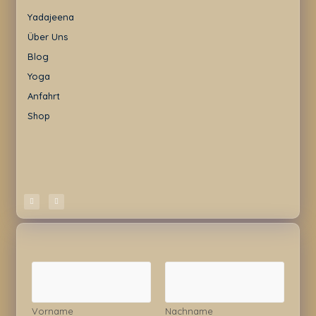
Yadajeena
Über Uns
Blog
Yoga
Anfahrt
Shop
N
a
m
e
Vorname
Nachname